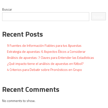
Buscar
Buscar
Recent Posts
9 Fuentes de Información Fiables para tus Apuestas
Estrategia de apuestas: 6 Aspectos Éticos a Considerar
Análisis de apuestas: 7 Claves para Entender las Estadísticas
¿Qué impacto tiene el análisis de apuestas en fútbol?
4 Criterios para Debatir sobre Pronósticos en Grupo
Recent Comments
No comments to show.