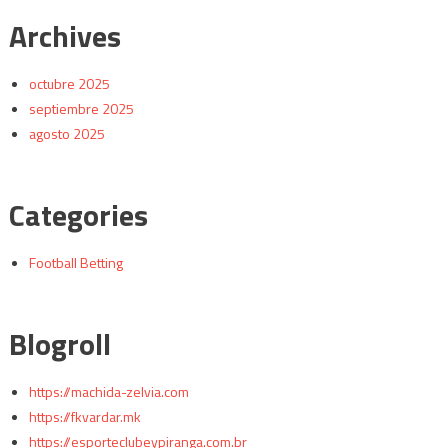
Archives
octubre 2025
septiembre 2025
agosto 2025
Categories
Football Betting
Blogroll
https://machida-zelvia.com
https://fkvardar.mk
https://esporteclubeypiranga.com.br