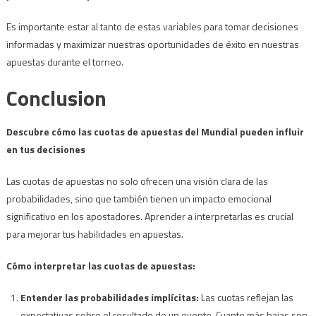
Es importante estar al tanto de estas variables para tomar decisiones
informadas y maximizar nuestras oportunidades de éxito en nuestras
apuestas durante el torneo.
Conclusion
Descubre cómo las cuotas de apuestas del Mundial pueden influir
en tus decisiones
Las cuotas de apuestas no solo ofrecen una visión clara de las
probabilidades, sino que también tienen un impacto emocional
significativo en los apostadores. Aprender a interpretarlas es crucial
para mejorar tus habilidades en apuestas.
Cómo interpretar las cuotas de apuestas:
Entender las probabilidades implícitas:
Las cuotas reflejan las
expectativas sobre el resultado de un evento. Cuanto más bajas son