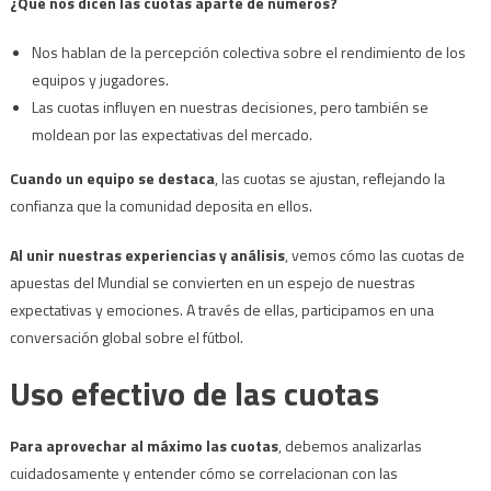
¿Qué nos dicen las cuotas aparte de números?
Nos hablan de la percepción colectiva sobre el rendimiento de los
equipos y jugadores.
Las cuotas influyen en nuestras decisiones, pero también se
moldean por las expectativas del mercado.
Cuando un equipo se destaca
, las cuotas se ajustan, reflejando la
confianza que la comunidad deposita en ellos.
Al unir nuestras experiencias y análisis
, vemos cómo las cuotas de
apuestas del Mundial se convierten en un espejo de nuestras
expectativas y emociones. A través de ellas, participamos en una
conversación global sobre el fútbol.
Uso efectivo de las cuotas
Para aprovechar al máximo las cuotas
, debemos analizarlas
cuidadosamente y entender cómo se correlacionan con las