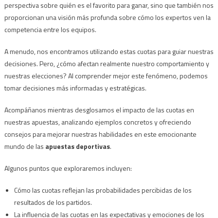
perspectiva sobre quién es el favorito para ganar, sino que también nos
proporcionan una visión más profunda sobre cómo los expertos ven la
competencia entre los equipos.
A menudo, nos encontramos utilizando estas cuotas para guiar nuestras
decisiones. Pero, ¿cómo afectan realmente nuestro comportamiento y
nuestras elecciones? Al comprender mejor este fenómeno, podemos
tomar decisiones más informadas y estratégicas.
Acompáñanos mientras desglosamos el impacto de las cuotas en
nuestras apuestas, analizando ejemplos concretos y ofreciendo
consejos para mejorar nuestras habilidades en este emocionante
mundo de las
apuestas deportivas
.
Algunos puntos que exploraremos incluyen:
Cómo las cuotas reflejan las probabilidades percibidas de los
resultados de los partidos.
La influencia de las cuotas en las expectativas y emociones de los