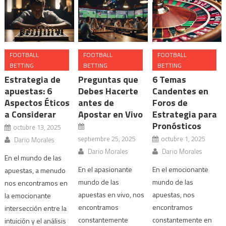
FOOTBALL
FOOTBALL
FOOTBALL
BETTING
BETTING
BETTING
Estrategia de
Preguntas que
6 Temas
apuestas: 6
Debes Hacerte
Candentes en
Aspectos Éticos
antes de
Foros de
a Considerar
Apostar en Vivo
Estrategia para
Pronósticos
octubre 13, 2025
septiembre 25, 2025
octubre 1, 2025
Dario Morales
Dario Morales
Dario Morales
En el mundo de las
En el apasionante
En el emocionante
apuestas, a menudo
mundo de las
mundo de las
nos encontramos en
apuestas en vivo, nos
apuestas, nos
la emocionante
encontramos
encontramos
intersección entre la
constantemente
constantemente en
intuición y el análisis