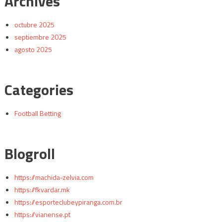
Archives
octubre 2025
septiembre 2025
agosto 2025
Categories
Football Betting
Blogroll
https://machida-zelvia.com
https://fkvardar.mk
https://esporteclubeypiranga.com.br
https://vianense.pt