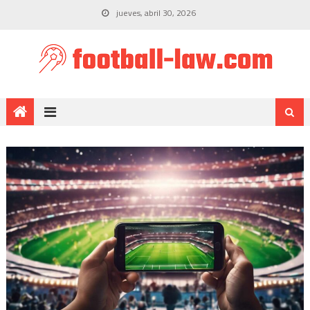
jueves, abril 30, 2026