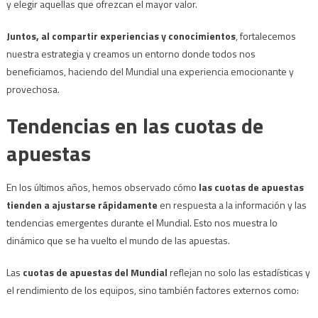
y elegir aquellas que ofrezcan el mayor valor.
Juntos, al compartir experiencias y conocimientos
, fortalecemos
nuestra estrategia y creamos un entorno donde todos nos
beneficiamos, haciendo del Mundial una experiencia emocionante y
provechosa.
Tendencias en las cuotas de
apuestas
En los últimos años, hemos observado cómo
las cuotas de apuestas
tienden a ajustarse rápidamente
en respuesta a la información y las
tendencias emergentes durante el Mundial. Esto nos muestra lo
dinámico que se ha vuelto el mundo de las apuestas.
Las
cuotas de apuestas del Mundial
reflejan no solo las estadísticas y
el rendimiento de los equipos, sino también factores externos como: