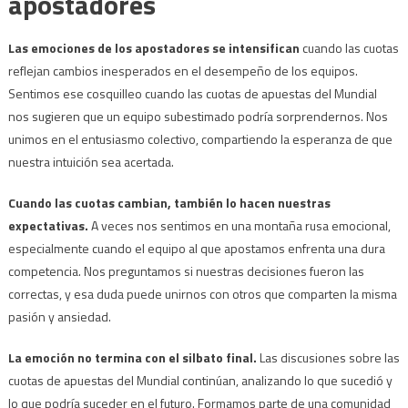
apostadores
Las emociones de los apostadores se intensifican
cuando las cuotas
reflejan cambios inesperados en el desempeño de los equipos.
Sentimos ese cosquilleo cuando las cuotas de apuestas del Mundial
nos sugieren que un equipo subestimado podría sorprendernos. Nos
unimos en el entusiasmo colectivo, compartiendo la esperanza de que
nuestra intuición sea acertada.
Cuando las cuotas cambian, también lo hacen nuestras
expectativas.
A veces nos sentimos en una montaña rusa emocional,
especialmente cuando el equipo al que apostamos enfrenta una dura
competencia. Nos preguntamos si nuestras decisiones fueron las
correctas, y esa duda puede unirnos con otros que comparten la misma
pasión y ansiedad.
La emoción no termina con el silbato final.
Las discusiones sobre las
cuotas de apuestas del Mundial continúan, analizando lo que sucedió y
lo que podría suceder en el futuro. Formamos parte de una comunidad