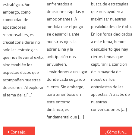
enfrentados a
busca de estrategias
estratégico. Sin
decisiones rápidas y
que nos ayuden a
embargo, como
emocionantes. A
maximizar nuestras
comunidad de
medida que el juego
posibilidades de éxito.
apostadores
se desarrolla ante
En los foros dedicados
responsables, es
nuestros ojos, la
a este tema, hemos
crucial considerar no
adrenalina y la
descubierto que hay
solo las estrategias
anticipación nos
ciertos temas que
que nos llevan al éxito,
envuelven,
capturan la atención
sino también los
llevándonos a un lugar
de la mayoría de
aspectos éticos que
donde cada segundo
nosotros, los
acompañan nuestras
cuenta. Sin embargo,
entusiastas de las
decisiones. Al explorar
para tener éxito en
apuestas. A través de
el tema de la […]
este entorno
nuestras
dinámico, es
conversaciones […]
fundamental que […]
Navegación
Consejos de apuestas: 6 Errores Comunes y Cómo Evitarlos
¿Cómo funcionan las apuestas en vivo? Guía Esencial