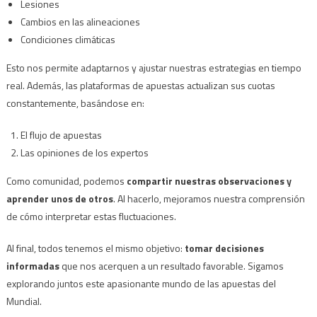
Lesiones
Cambios en las alineaciones
Condiciones climáticas
Esto nos permite adaptarnos y ajustar nuestras estrategias en tiempo
real. Además, las plataformas de apuestas actualizan sus cuotas
constantemente, basándose en:
El flujo de apuestas
Las opiniones de los expertos
Como comunidad, podemos
compartir nuestras observaciones y
aprender unos de otros
. Al hacerlo, mejoramos nuestra comprensión
de cómo interpretar estas fluctuaciones.
Al final, todos tenemos el mismo objetivo:
tomar decisiones
informadas
que nos acerquen a un resultado favorable. Sigamos
explorando juntos este apasionante mundo de las apuestas del
Mundial.