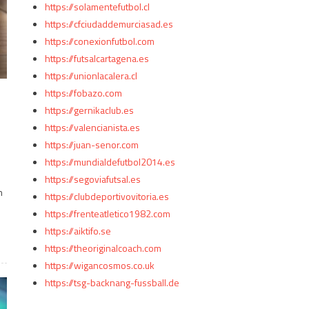
https://solamentefutbol.cl
https://cfciudaddemurciasad.es
https://conexionfutbol.com
https://futsalcartagena.es
https://unionlacalera.cl
https://fobazo.com
https://gernikaclub.es
https://valencianista.es
https://juan-senor.com
https://mundialdefutbol2014.es
https://segoviafutsal.es
n
https://clubdeportivovitoria.es
https://frenteatletico1982.com
https://aiktifo.se
https://theoriginalcoach.com
https://wigancosmos.co.uk
https://tsg-backnang-fussball.de