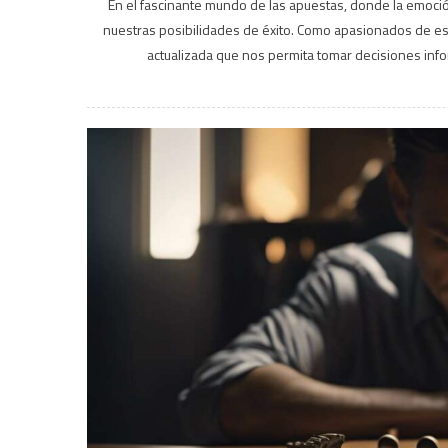
En el fascinante mundo de las apuestas, donde la emoci
nuestras posibilidades de éxito. Como apasionados de es
actualizada que nos permita tomar decisiones inf