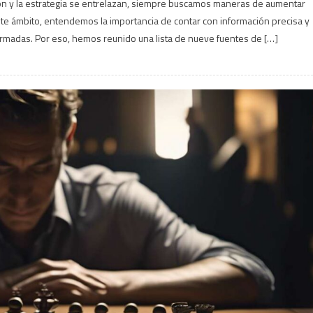
ón y la estrategia se entrelazan, siempre buscamos maneras de aumentar
Fuentes
te ámbito, entendemos la importancia de contar con información precisa y
de
ormadas. Por eso, hemos reunido una lista de nueve fuentes de […]
Información
Fiables
para
tus
Apuestas