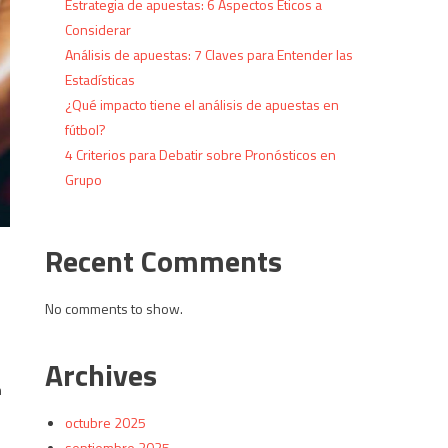
Estrategia de apuestas: 6 Aspectos Éticos a
Considerar
Análisis de apuestas: 7 Claves para Entender las
Estadísticas
¿Qué impacto tiene el análisis de apuestas en
fútbol?
4 Criterios para Debatir sobre Pronósticos en
Grupo
Recent Comments
No comments to show.
Archives
n
octubre 2025
septiembre 2025