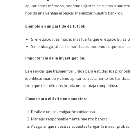
aplicar estos métodos, podemos ajustar las cuotas a nuestro
nos da una ventaja al buscar maximizar nuestro bankroll.
Ejemplo en un partido de fútbol:
Si el equipo A es mucho más fuerte que el equipo B, las cu
Sin embargo, al utilizar handicaps, podemos equilibrar la
Importancia de la investigación:
Es esencial que trabajemos juntos para estudiar los pronós
identificar cuándo y cómo aplicar correctamente los handic
sino que también nos brinda una ventaja competitiva.
Claves para el éxito en apuestas:
Realizar una investigación cuidadosa.
Manejar responsablemente nuestro bankroll.
Asegurar que nuestras apuestas tengan la mayor probabil