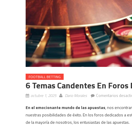
FOOTBALL BETTING
6 Temas Candentes En Foros D
octubre 1, 2025
Dario Morales
Comentarios desacti
En el emocionante mundo de las apuestas
, nos encontr
nuestras posibilidades de éxito. En los foros dedicados a e
de la mayoría de nosotros, los entusiastas de las apuestas.