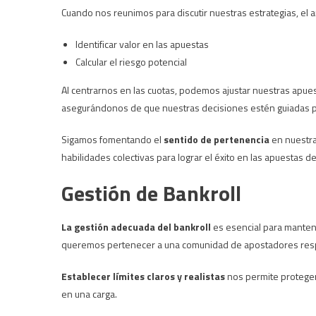
Cuando nos reunimos para discutir nuestras estrategias, el 
Identificar valor en las apuestas
Calcular el riesgo potencial
Al centrarnos en las cuotas, podemos ajustar nuestras apu
asegurándonos de que nuestras decisiones estén guiadas 
Sigamos fomentando el
sentido de pertenencia
en nuestra
habilidades colectivas para lograr el éxito en las apuestas d
Gestión de Bankroll
La gestión adecuada del bankroll
es esencial para manten
queremos pertenecer a una comunidad de apostadores respon
Establecer límites claros y realistas
nos permite proteger
en una carga.