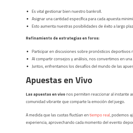
Es vital gestionar bien nuestro bankroll.
Asignar una cantidad específica para cada apuesta minimi
Esto aumenta nuestras posibilidades de éxito a largo pla
Refinamiento de estrategias en foros:
Participar en discusiones sobre pronósticos deportivos n
Al compartir consejos y análisis, nos convertimos en una
Juntos, enfrentamos los desafíos del mundo de las apues
Apuestas en Vivo
Las apuestas en vivo
nos permiten reaccionar al instante a
comunidad vibrante que comparte la emoción del juego.
A medida que las cuotas fluctúan en
tiempo real
, podemos aj
experiencia, aprovechando cada momento del evento depor