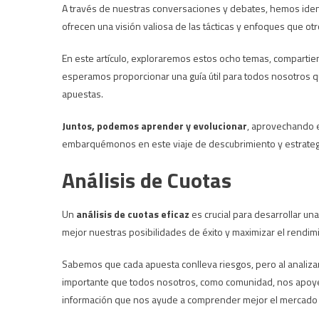
A través de nuestras conversaciones y debates, hemos iden
ofrecen una visión valiosa de las tácticas y enfoques que ot
En este artículo, exploraremos estos ocho temas, compartie
esperamos proporcionar una guía útil para todos nosotros 
apuestas.
Juntos, podemos aprender y evolucionar
, aprovechando e
embarquémonos en este viaje de descubrimiento y estrateg
Análisis de Cuotas
Un
análisis de cuotas eficaz
es crucial para desarrollar un
mejor nuestras posibilidades de éxito y maximizar el rendim
Sabemos que cada apuesta conlleva riesgos, pero al analiza
importante que todos nosotros, como comunidad, nos apoye
información que nos ayude a comprender mejor el mercado