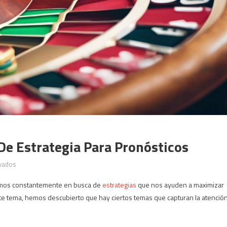
e Estrategia Para Pronósticos
en
vados
6
amos constantemente en busca de
estrategias
que nos ayuden a maximizar
Temas
ste tema, hemos descubierto que hay ciertos temas que capturan la atenció
Candentes
en
Foros