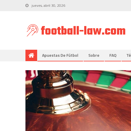
jueves, abril 30, 2026
Apuestas De Fútbol
Sobre
FAQ
Té