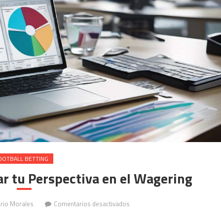
OOTBALL BETTING
r tu Perspectiva en el Wagering
en
rio Morales
Comentarios desactivados
10