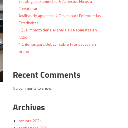
Estrategia de apuestas: 6 Aspectos Éticos a
Considerar
Análisis de apuestas: 7 Claves para Entender las
Estadísticas
¿Qué impacto tiene el análisis de apuestas en
fútbol?
4 Criterios para Debatir sobre Pronósticos en
Grupo
Recent Comments
No comments to show.
Archives
octubre 2025
septiembre 2025