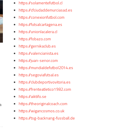
https://solamentefutbol.cl
https://cfciudaddemurciasad.es
https://conexionfutbol.com
https://futsalcartagena.es
https://unionlacalera.cl
https://fobazo.com
https://gernikaclub.es
https://valencianista.es
https://juan-senor.com
https://mundialdefutbol2014.es
https://segoviafutsal.es
https://clubdeportivovitoria.es
https://frenteatletico1982.com
https://aiktifo.se
https://theoriginalcoach.com
a
https://wigancosmos.co.uk
https://tsg-backnang-fussball.de