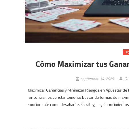
F
Cómo Maximizar tus Ganan
septiembre 14, 2025
Da
Maximizar Ganancias y Minimizar Riesgos en Apuestas de Fú
encontramos constantemente buscando formas de maximiza
emocionante como desafiante. Estrategias y Conocimientos