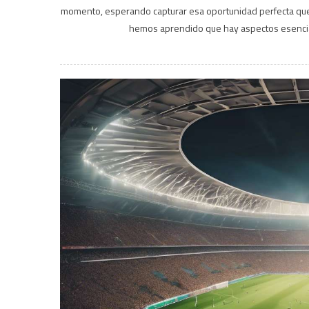
momento, esperando capturar esa oportunidad perfecta que po
hemos aprendido que hay aspectos esenciale