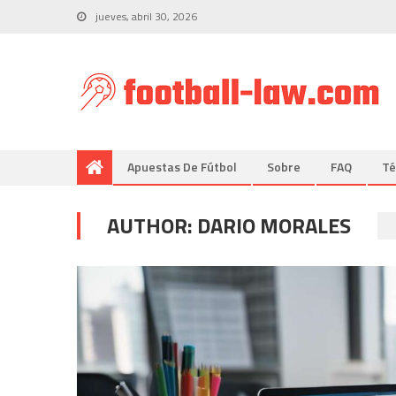
jueves, abril 30, 2026
Apuestas De Fútbol
Sobre
FAQ
Té
AUTHOR:
DARIO MORALES