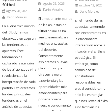
agosto 25, 2025
fútbol
octubre 13, 2025
Dario Morales
agosto 20, 2025
Dario Morales
Dario Morales
El emocionante mundo
En el mundo de las
de las apuestas de
En el dinámico mundo
apuestas, a menudo
fútbol online se ha
del fútbol, hemos
nos encontramos en
vuelto esencial para
observado un auge en
la emocionante
muchos entusiastas
las tendencias de
intersección entre la
del deporte.
apuestas. Este
intuición y el análisis
Constantemente
fenómeno ha
estratégico. Sin
exploramos nuevas
capturado la atención
embargo, como
plataformas que
de los aficionados y ha
comunidad de
ofrecen la mejor
revolucionado la
apostadores
experiencia y las
interpretación de cada
responsables, es
oportunidades más
partido. Exploraremos
crucial considerar no
emocionantes para
las diez principales
solo las estrategias
poner a prueba
tendencias en el
que nos llevan al éxito,
nuestro conocimiento
análisis de apuestas
sino también los