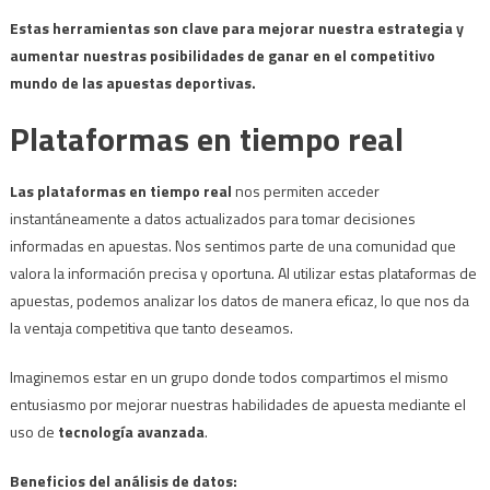
Estas herramientas son clave para mejorar nuestra estrategia y
aumentar nuestras posibilidades de ganar en el competitivo
mundo de las apuestas deportivas.
Plataformas en tiempo real
Las plataformas en tiempo real
nos permiten acceder
instantáneamente a datos actualizados para tomar decisiones
informadas en apuestas. Nos sentimos parte de una comunidad que
valora la información precisa y oportuna. Al utilizar estas plataformas de
apuestas, podemos analizar los datos de manera eficaz, lo que nos da
la ventaja competitiva que tanto deseamos.
Imaginemos estar en un grupo donde todos compartimos el mismo
entusiasmo por mejorar nuestras habilidades de apuesta mediante el
uso de
tecnología avanzada
.
Beneficios del análisis de datos: