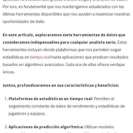
Por eso, es fundamental que nos mantengamos actualizados con las
últimas herramientas disponibles que nos ayuden a maximizar nuestras
oportunidades de éxito.
En este artículo, exploraremos siete herramientas de datos que
consideramos indispensables para cualquier analista serio.
Estas
herramientas incluyen desde plataformas que nos permiten seguir
estadísticas en
tiempo real
hasta aplicaciones que predicen resultados
basados en algoritmos avanzados. Cada una de ellas ofrece ventajas
únicas.
Juntos, profundizaremos en sus características y beneficios:
Plataformas de estadísticas en tiempo real:
Permiten el
seguimiento constante de datos de rendimiento y estadísticas de
jugadores y equipos.
Aplicaciones de predicción algorítmica:
Utilizan modelos