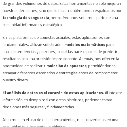
de grandes volúmenes de datos. Estas herramientas no solo mejoran
nuestras decisiones, sino que lo hacen sintiéndonos respaldados por
tecnología de vanguardia
, permitiéndonos sentirnos parte de una
comunidad informada y estratégica.
En las plataformas de apuestas actuales, estas aplicaciones son
fundamentales. Utilizan sofisticados
modelos matemáticos
para
analizar tendencias y patrones, lo cual las hace capaces de predecir
resultados con una precisión impresionante. Además, nos ofrecen la
oportunidad de realizar
simulación de apuestas
, permitiéndonos
ensayar diferentes escenarios y estrategias antes de comprometer
nuestro dinero.
El análisis de datos es el corazón de estas aplicaciones.
Al integrar
información en tiempo real con datos históricos, podemos tomar
decisiones más seguras y fundamentadas.
Al unirnos en el uso de estas herramientas, nos convertimos en una
comunidad que comparte un objetivo: