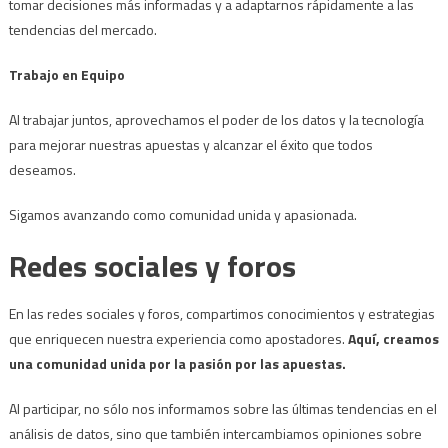
tomar decisiones más informadas y a adaptarnos rápidamente a las
tendencias del mercado.
Trabajo en Equipo
Al trabajar juntos, aprovechamos el poder de los datos y la tecnología
para mejorar nuestras apuestas y alcanzar el éxito que todos
deseamos.
Sigamos avanzando como comunidad unida y apasionada.
Redes sociales y foros
En las redes sociales y foros, compartimos conocimientos y estrategias
que enriquecen nuestra experiencia como apostadores.
Aquí, creamos
una comunidad unida por la pasión por las apuestas.
Al participar, no sólo nos informamos sobre las últimas tendencias en el
análisis de datos, sino que también intercambiamos opiniones sobre