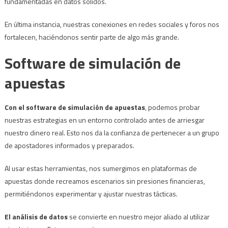
fundamentadas en datos sólidos.
En última instancia, nuestras conexiones en redes sociales y foros nos
fortalecen, haciéndonos sentir parte de algo más grande.
Software de simulación de
apuestas
Con el software de simulación de apuestas
, podemos probar
nuestras estrategias en un entorno controlado antes de arriesgar
nuestro dinero real. Esto nos da la confianza de pertenecer a un grupo
de apostadores informados y preparados.
Al usar estas herramientas, nos sumergimos en plataformas de
apuestas donde recreamos escenarios sin presiones financieras,
permitiéndonos experimentar y ajustar nuestras tácticas.
El análisis de datos
se convierte en nuestro mejor aliado al utilizar