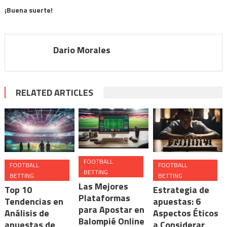
¡Buena suerte!
Dario Morales
RELATED ARTICLES
FOOTBALL
FOOTBALL
FOOTBALL
BETTING
BETTING
BETTING
Las Mejores
Top 10
Estrategia de
Plataformas
Tendencias en
apuestas: 6
para Apostar en
Análisis de
Aspectos Éticos
Balompié Online
apuestas de
a Considerar