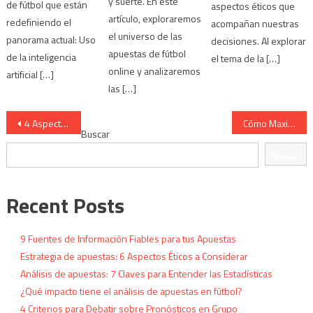
y suerte. En este
de fútbol que están
aspectos éticos que
artículo, exploraremos
redefiniendo el
acompañan nuestras
el universo de las
panorama actual: Uso
decisiones. Al explorar
apuestas de fútbol
de la inteligencia
el tema de la […]
online y analizaremos
artificial […]
las […]
Navegación
4 Aspectos del Betting en Vivo que Pocos Consideran
Cómo Maximizar tus Ganancias en Apuestas de Fútbol Online
Buscar
de
Buscar
entradas
Recent Posts
9 Fuentes de Información Fiables para tus Apuestas
Estrategia de apuestas: 6 Aspectos Éticos a Considerar
Análisis de apuestas: 7 Claves para Entender las Estadísticas
¿Qué impacto tiene el análisis de apuestas en fútbol?
4 Criterios para Debatir sobre Pronósticos en Grupo