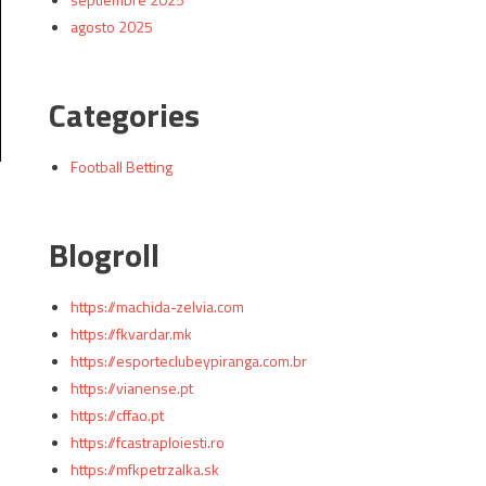
agosto 2025
Categories
Football Betting
Blogroll
https://machida-zelvia.com
https://fkvardar.mk
https://esporteclubeypiranga.com.br
https://vianense.pt
https://cffao.pt
https://fcastraploiesti.ro
https://mfkpetrzalka.sk