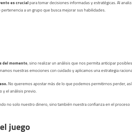
vento es crucial
para tomar decisiones informadas y estratégicas. Al analiz
 pertenencia a un grupo que busca mejorar sus habilidades.
es del momento
, sino realizar un análisis que nos permita anticipar posible
ionamos nuestras emociones con cuidado y aplicamos una estrategia raciona
eso.
No queremos apostar más de lo que podemos permitirnos perder, así
y el análisis previo.
endo no solo nuestro dinero, sino también nuestra confianza en el proceso
el juego