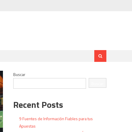
Buscar
Buscar
Recent Posts
9 Fuentes de Información Fiables para tus
Apuestas