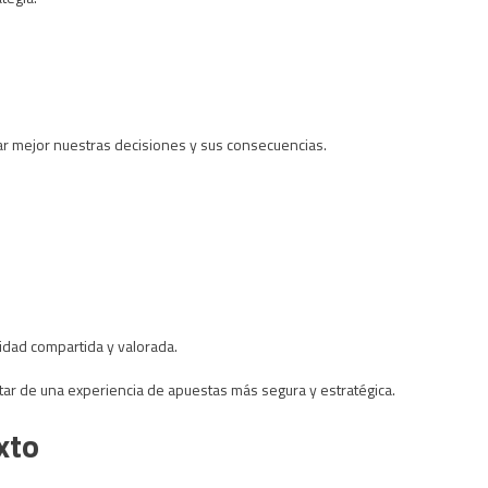
ar mejor nuestras decisiones y sus consecuencias.
lidad compartida y valorada.
tar de una experiencia de apuestas más segura y estratégica.
xto