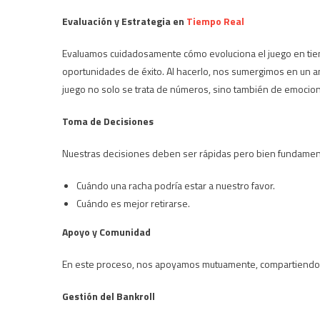
Evaluación y Estrategia en
Tiempo Real
Evaluamos cuidadosamente cómo evoluciona el juego en tiemp
oportunidades de éxito. Al hacerlo, nos sumergimos en un a
juego no solo se trata de números, sino también de emocio
Toma de Decisiones
Nuestras decisiones deben ser rápidas pero bien fundamen
Cuándo una racha podría estar a nuestro favor.
Cuándo es mejor retirarse.
Apoyo y Comunidad
En este proceso, nos apoyamos mutuamente, compartiendo 
Gestión del Bankroll