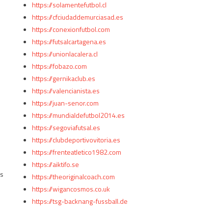
https://solamentefutbol.cl
https://cfciudaddemurciasad.es
https://conexionfutbol.com
https://futsalcartagena.es
https://unionlacalera.cl
https://fobazo.com
https://gernikaclub.es
https://valencianista.es
https://juan-senor.com
https://mundialdefutbol2014.es
https://segoviafutsal.es
https://clubdeportivovitoria.es
https://frenteatletico1982.com
https://aiktifo.se
as
https://theoriginalcoach.com
https://wigancosmos.co.uk
https://tsg-backnang-fussball.de