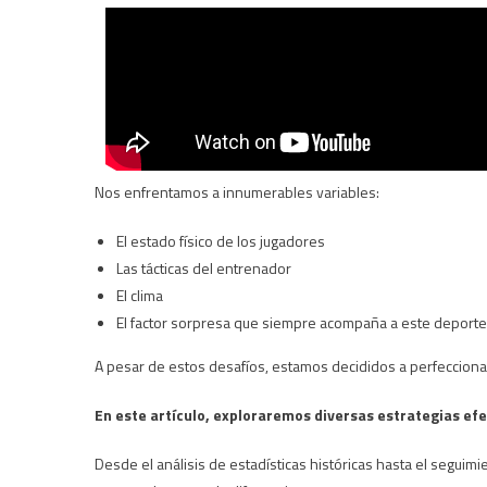
Nos enfrentamos a innumerables variables:
El estado físico de los jugadores
Las tácticas del entrenador
El clima
El factor sorpresa que siempre acompaña a este deporte
A pesar de estos desafíos, estamos decididos a perfeccionar
En este artículo, exploraremos diversas estrategias efe
Desde el análisis de estadísticas históricas hasta el seguim