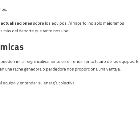
mos.
y actualizaciones
sobre los equipos. Al hacerlo, no solo mejoramos
os más del deporte que tanto nos une.
ámicas
 pueden influir significativamente en el rendimiento futuro de los equipos. 
 en una racha ganadora o perdedora nos proporciona una ventaja.
del equipo y entender su energía colectiva.