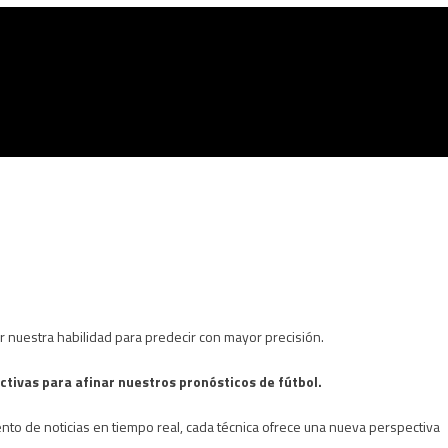
Fútbol
con
Enfoques
Certeros
 nuestra habilidad para predecir con mayor precisión.
ctivas para afinar nuestros pronósticos de fútbol.
iento de noticias en tiempo real, cada técnica ofrece una nueva perspectiva