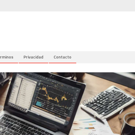
rminos
Privacidad
Contacto