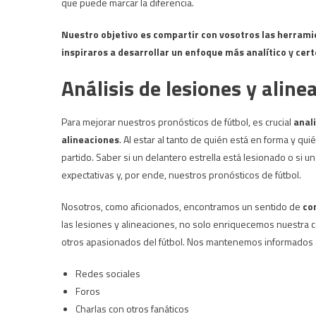
que puede marcar la diferencia.
Nuestro objetivo es compartir con vosotros las herrami
inspiraros a desarrollar un enfoque más analítico y cer
Análisis de lesiones y aline
Para mejorar nuestros pronósticos de fútbol, es crucial
anal
alineaciones
. Al estar al tanto de quién está en forma y
partido. Saber si un delantero estrella está lesionado o si
expectativas y, por ende, nuestros pronósticos de fútbol.
Nosotros, como aficionados, encontramos un sentido de
co
las lesiones y alineaciones, no solo enriquecemos nuestra 
otros apasionados del fútbol. Nos mantenemos informados a
Redes sociales
Foros
Charlas con otros fanáticos