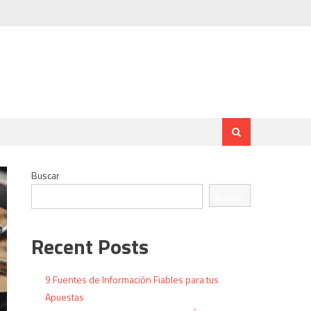
Buscar
Buscar
Recent Posts
9 Fuentes de Información Fiables para tus
Apuestas