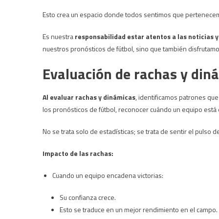
Esto crea un espacio donde todos sentimos que pertenece
Es nuestra
responsabilidad estar atentos a las noticias 
nuestros pronósticos de fútbol, sino que también disfrutam
Evaluación de rachas y din
Al evaluar rachas y dinámicas
, identificamos patrones que
los pronósticos de fútbol, reconocer cuándo un equipo está
No se trata solo de estadísticas; se trata de sentir el pulso 
Impacto de las rachas:
Cuando un equipo encadena victorias:
Su confianza crece.
Esto se traduce en un mejor rendimiento en el campo.