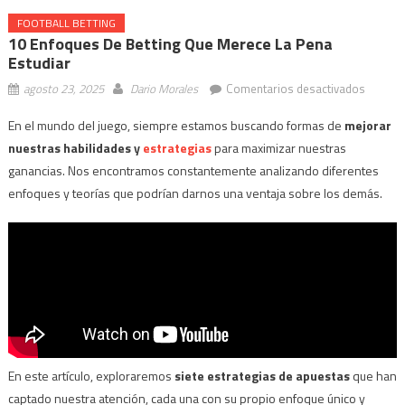
FOOTBALL BETTING
10 Enfoques De Betting Que Merece La Pena
Estudiar
en
agosto 23, 2025
Dario Morales
Comentarios desactivados
10
En el mundo del juego, siempre estamos buscando formas de
mejorar
Enfoqu
nuestras habilidades y
estrategias
para maximizar nuestras
de
Betting
ganancias. Nos encontramos constantemente analizando diferentes
que
enfoques y teorías que podrían darnos una ventaja sobre los demás.
Merece
la
Pena
Estudia
En este artículo, exploraremos
siete estrategias de apuestas
que han
captado nuestra atención, cada una con su propio enfoque único y