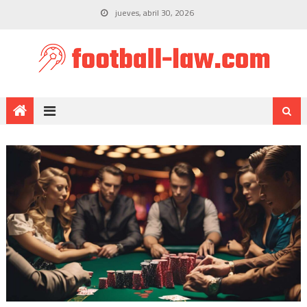
jueves, abril 30, 2026