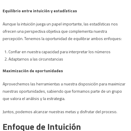
Equilibrio entre intuición y estadísticas
Aunque la intuición juega un papel importante, las estadísticas nos
ofrecen una perspectiva objetiva que complementa nuestra
percepción. Tenemos la oportunidad de equilibrar ambos enfoques:
Confiar en nuestra capacidad para interpretar los números
Adaptarnos a las circunstancias
Maximización de oportunidades
Aprovechemos las herramientas a nuestra disposición para maximizar
nuestras oportunidades, sabiendo que formamos parte de un grupo
que valora el análisis y la estrategia.
Juntos, podemos alcanzar nuestras metas y disfrutar del proceso.
Enfoque de Intuición