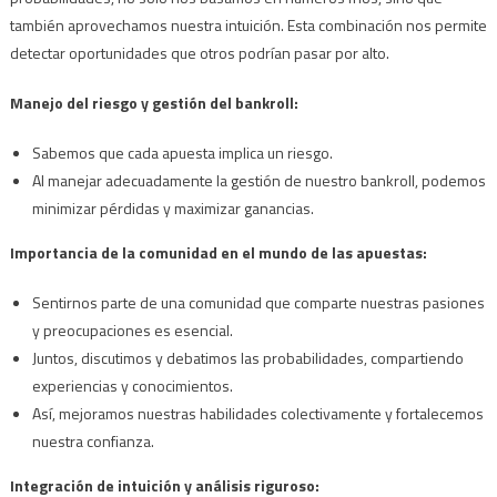
también aprovechamos nuestra intuición. Esta combinación nos permite
detectar oportunidades que otros podrían pasar por alto.
Manejo del riesgo y gestión del bankroll:
Sabemos que cada apuesta implica un riesgo.
Al manejar adecuadamente la gestión de nuestro bankroll, podemos
minimizar pérdidas y maximizar ganancias.
Importancia de la comunidad en el mundo de las apuestas:
Sentirnos parte de una comunidad que comparte nuestras pasiones
y preocupaciones es esencial.
Juntos, discutimos y debatimos las probabilidades, compartiendo
experiencias y conocimientos.
Así, mejoramos nuestras habilidades colectivamente y fortalecemos
nuestra confianza.
Integración de intuición y análisis riguroso: