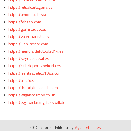
https://futsalcartagena.es
https://unionlacalera.cl
https://fobazo.com
https://gernikaclub.es
https://valencianista.es
https://juan-senor.com
https://mundialdefutbol2014.es
https://segoviafutsal.es
https://clubdeportivovitoria.es
https://frenteatletico1982.com
https://aiktifo.se
https://theoriginalcoach.com
https://wigancosmos.co.uk
https://tsg-backnang-fussball.de
2017 editorial
|
Editorial by
MysteryThemes
.