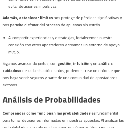
evitar decisiones impulsivas.
Además, establecer límites
nos protege de pérdidas significativas y
nos permite disfrutar del proceso de apuestas sin estrés.
Al compartir experiencias y estrategias, fortalecemos nuestra
conexión con otros apostadores y creamos un entorno de apoyo
mutuo.
Sigamos avanzando juntos, con
gestión
,
intuición
y un
análisis
cuidadoso
de cada situación. Juntos, podemos crear un enfoque que
nos haga sentir seguros y parte de una comunidad de apostadores
exitosos.
Análisis de Probabilidades
Comprender cómo funcionan las probabilidades
es fundamental
para tomar decisiones informadas en nuestras apuestas. Al analizar las
probabilidades, no solo nos basamos en números fríos, sino que