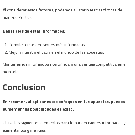
Al considerar estos factores, podemos ajustar nuestras tácticas de
manera efectiva.
Beneficios de estar informados:
Permite tomar decisiones más informadas.
Mejora nuestra eficacia en el mundo de las apuestas.
Mantenernos informados nos brindará una ventaja competitiva en el
mercado.
Conclusion
En resumen, al aplicar estos enfoques en tus apuestas, puedes
aumentar tus posibilidades de éxito.
Utiliza los siguientes elementos para tomar decisiones informadas y
aumentar tus ganancias: