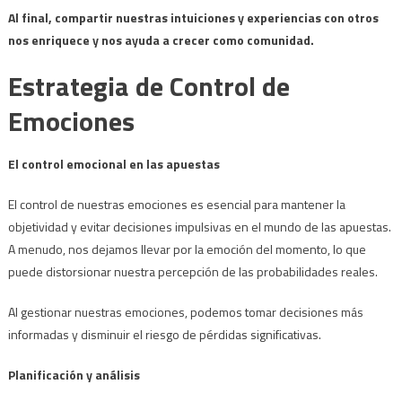
Al final, compartir nuestras intuiciones y experiencias con otros
nos enriquece y nos ayuda a crecer como comunidad.
Estrategia de Control de
Emociones
El control emocional en las apuestas
El control de nuestras emociones es esencial para mantener la
objetividad y evitar decisiones impulsivas en el mundo de las apuestas.
A menudo, nos dejamos llevar por la emoción del momento, lo que
puede distorsionar nuestra percepción de las probabilidades reales.
Al gestionar nuestras emociones, podemos tomar decisiones más
informadas y disminuir el riesgo de pérdidas significativas.
Planificación y análisis