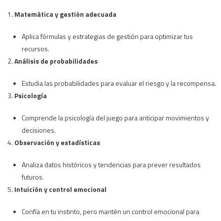
Matemática y gestión adecuada
Aplica fórmulas y estrategias de gestión para optimizar tus
recursos.
Análisis de probabilidades
Estudia las probabilidades para evaluar el riesgo y la recompensa.
Psicología
Comprende la psicología del juego para anticipar movimientos y
decisiones.
Observación y estadísticas
Analiza datos históricos y tendencias para prever resultados
futuros.
Intuición y control emocional
Confía en tu instinto, pero mantén un control emocional para