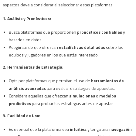
aspectos clave a considerar al seleccionar estas plataformas:
1. Análisis y Pronósticos:
Busca plataformas que proporcionen
pronósticos confiables
y
basados en datos.
Asegúrate de que ofrezcan
estadísticas detalladas
sobre los
equipos y jugadores en los que estás interesado.
2. Herramientas de Estrategia:
Opta por plataformas que permitan el uso de
herramientas de
análisis avanzadas
para evaluar estrategias de apuestas.
Considera aquellas que ofrezcan
simulaciones
o
modelos
predictivos
para probar tus estrategias antes de apostar.
3. Facilidad de Uso:
Es esencial que la plataforma sea
intuitiva
y tenga una
navegación