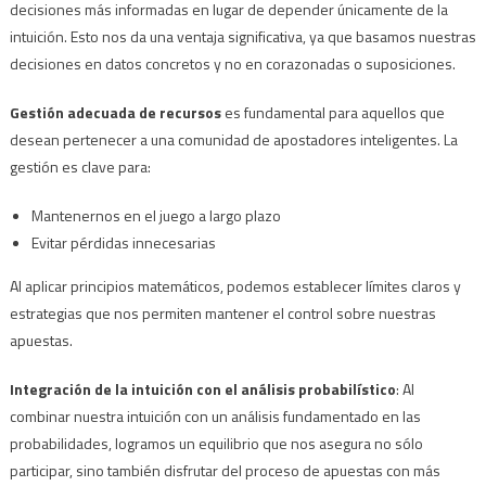
decisiones más informadas en lugar de depender únicamente de la
intuición. Esto nos da una ventaja significativa, ya que basamos nuestras
decisiones en datos concretos y no en corazonadas o suposiciones.
Gestión adecuada de recursos
es fundamental para aquellos que
desean pertenecer a una comunidad de apostadores inteligentes. La
gestión es clave para:
Mantenernos en el juego a largo plazo
Evitar pérdidas innecesarias
Al aplicar principios matemáticos, podemos establecer límites claros y
estrategias que nos permiten mantener el control sobre nuestras
apuestas.
Integración de la intuición con el análisis probabilístico
: Al
combinar nuestra intuición con un análisis fundamentado en las
probabilidades, logramos un equilibrio que nos asegura no sólo
participar, sino también disfrutar del proceso de apuestas con más