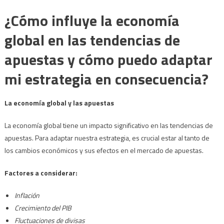
¿Cómo influye la economía
global en las tendencias de
apuestas y cómo puedo adaptar
mi estrategia en consecuencia?
La economía global y las apuestas
La economía global tiene un impacto significativo en las tendencias de
apuestas. Para adaptar nuestra estrategia, es crucial estar al tanto de
los cambios económicos y sus efectos en el mercado de apuestas.
Factores a considerar:
Inflación
Crecimiento del PIB
Fluctuaciones de divisas