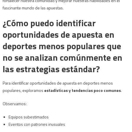
fortalecer nuestra comunidad y mejorar nuestras habilidades en el
fascinante mundo de las apuestas.
¿Cómo puedo identificar
oportunidades de apuesta en
deportes menos populares que
no se analizan comúnmente en
las estrategias estándar?
Para identificar oportunidades de apuesta en deportes menos
populares, exploramos
estadísticas y tendencias poco comunes
.
Observamos:
Equipos subestimados
Eventos con patrones inusuales